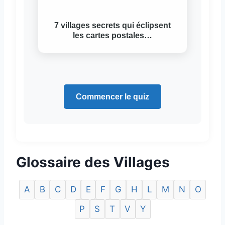
7 villages secrets qui éclipsent
les cartes postales…
Commencer le quiz
Glossaire des Villages
A
B
C
D
E
F
G
H
L
M
N
O
P
S
T
V
Y