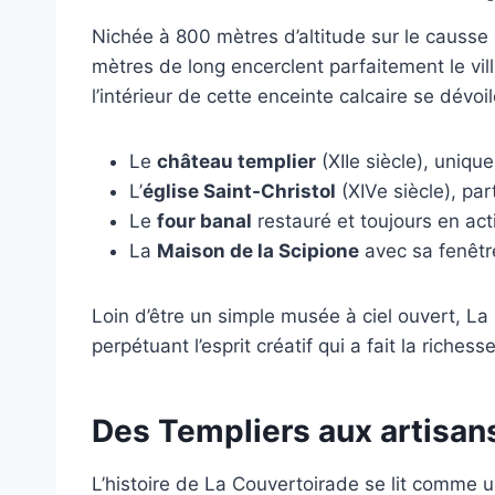
Nichée à 800 mètres d’altitude sur le causse
mètres de long encerclent parfaitement le vil
l’intérieur de cette enceinte calcaire se dévo
Le
château templier
(XIIe siècle), uniqu
L’
église Saint-Christol
(XIVe siècle), par
Le
four banal
restauré et toujours en acti
La
Maison de la Scipione
avec sa fenêt
Loin d’être un simple musée à ciel ouvert, L
perpétuant l’esprit créatif qui a fait la richess
Des Templiers aux artisans 
L’histoire de La Couvertoirade se lit comme un