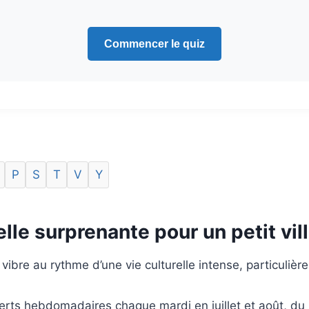
Commencer le quiz
P
S
T
V
Y
le surprenante pour un petit vil
re au rythme d’une vie culturelle intense, particulière
ts hebdomadaires chaque mardi en juillet et août, du 