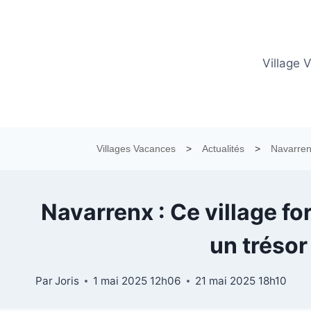
Aller
au
contenu
Village 
Villages Vacances
>
Actualités
>
Navarrenx
Navarrenx : Ce village fo
un trésor
Par
Joris
1 mai 2025 12h06
21 mai 2025 18h10