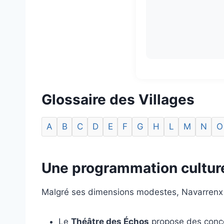
Glossaire des Villages
A
B
C
D
E
F
G
H
L
M
N
O
Une programmation culturel
Malgré ses dimensions modestes, Navarrenx vib
Le
Théâtre des Échos
propose des concer