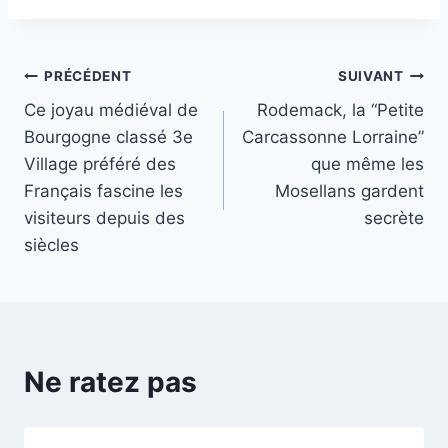
Navigation
PRÉCÉDENT
SUIVANT
Ce joyau médiéval de
Rodemack, la “Petite
de
Bourgogne classé 3e
Carcassonne Lorraine”
l’article
Village préféré des
que même les
Français fascine les
Mosellans gardent
visiteurs depuis des
secrète
siècles
Ne ratez pas