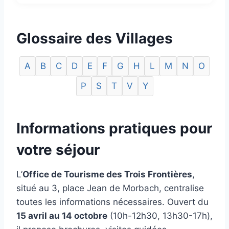
Glossaire des Villages
A
B
C
D
E
F
G
H
L
M
N
O
P
S
T
V
Y
Informations pratiques pour
votre séjour
L’
Office de Tourisme des Trois Frontières
,
situé au 3, place Jean de Morbach, centralise
toutes les informations nécessaires. Ouvert du
15 avril au 14 octobre
(10h-12h30, 13h30-17h),