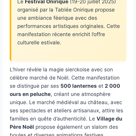
Le
Festival Onirique
(19-20 juillet 2025)
organisé par la Tablée Onirique propose
une ambiance féerique avec des
performances artistiques originales. Cette
manifestation récente enrichit l’offre
culturelle estivale.
L’hiver révèle la magie sierckoise avec son
célèbre marché de Noël. Cette manifestation
se distingue par ses
500 lanternes
et
2 000
ours en peluche
, créant une atmosphère
unique. Le marché médiéval au château, avec
ses spectacles et ateliers artisanaux, attire les
familles en quête d’authenticité. Le
Village du
Père Noël
propose également un slalom des
boules et diverses animations festives.