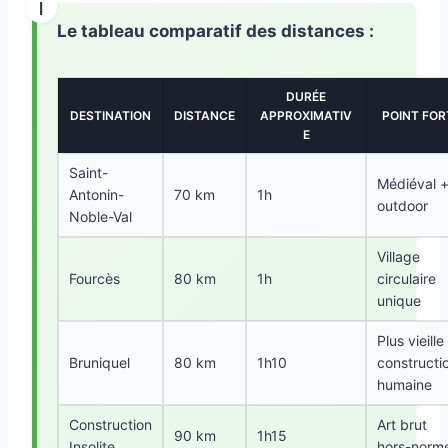
Le tableau comparatif des distances :
DURÉE
DESTINATION
DISTANCE
APPROXIMATIV
POINT FOR
E
Saint-
Médiéval 
Antonin-
70 km
1h
outdoor
Noble-Val
Village
Fourcès
80 km
1h
circulaire
unique
Plus vieille
Bruniquel
80 km
1h10
constructi
humaine
Construction
Art brut
90 km
1h15
Insolite
hors-norm