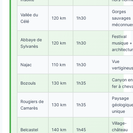
Gorges
Vallée du
120 km
1h30
sauvages
Célé
méconnue
Festival
Abbaye de
120 km
1h30
musique +
Sylvanès
architectu
Vue
Najac
110 km
1h30
vertigineu
Canyon en
Bozouls
130 km
1h35
fer à cheva
Paysage
Rougiers de
130 km
1h35
géologiqu
Camarès
unique
Village-
Belcastel
140 km
1h45
château