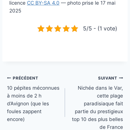
licence
CC BY-SA 4.0
— photo prise le 17 mai
2025
5/5 - (1 vote)
Navigation
PRÉCÉDENT
SUIVANT
10 pépites méconnues
Nichée dans le Var,
de
à moins de 2 h
cette plage
l’article
d’Avignon (que les
paradisiaque fait
foules zappent
partie du prestigieux
encore)
top 10 des plus belles
de France