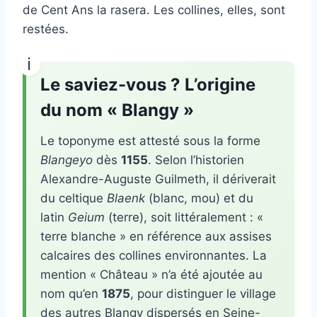
de Cent Ans la rasera. Les collines, elles, sont
restées.
Le saviez-vous ? L’origine
du nom « Blangy »
Le toponyme est attesté sous la forme
Blangeyo
dès
1155
. Selon l’historien
Alexandre-Auguste Guilmeth, il dériverait
du celtique
Blaenk
(blanc, mou) et du
latin
Geium
(terre), soit littéralement : «
terre blanche » en référence aux assises
calcaires des collines environnantes. La
mention « Château » n’a été ajoutée au
nom qu’en
1875
, pour distinguer le village
des autres Blangy dispersés en Seine-