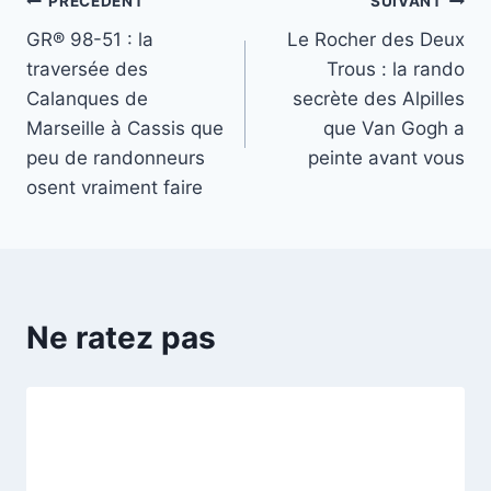
Navigation
PRÉCÉDENT
SUIVANT
GR® 98-51 : la
Le Rocher des Deux
de
traversée des
Trous : la rando
l’article
Calanques de
secrète des Alpilles
Marseille à Cassis que
que Van Gogh a
peu de randonneurs
peinte avant vous
osent vraiment faire
Ne ratez pas