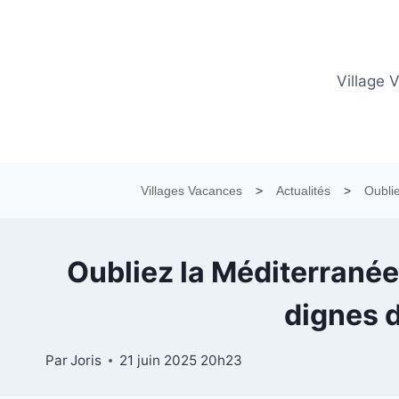
Aller
au
contenu
Village 
Villages Vacances
>
Actualités
>
Oublie
Oubliez la Méditerranée 
dignes d
Par
Joris
21 juin 2025 20h23