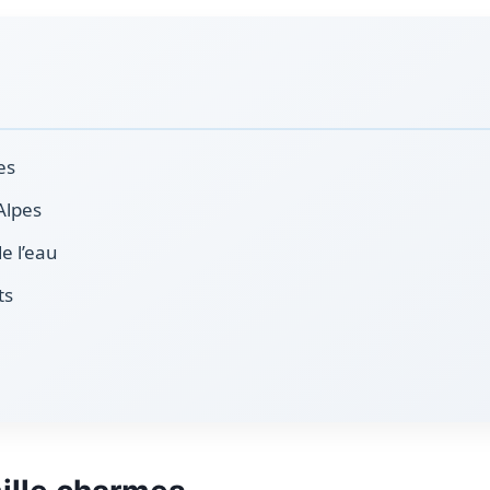
es
Alpes
e l’eau
ts