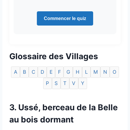
Commencer le quiz
Glossaire des Villages
A
B
C
D
E
F
G
H
L
M
N
O
P
S
T
V
Y
3. Ussé, berceau de la Belle
au bois dormant