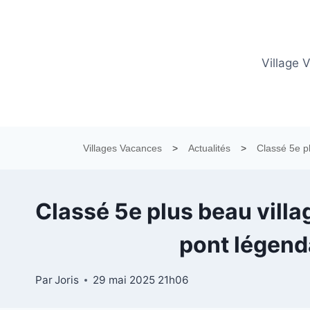
Aller
au
contenu
Village 
Villages Vacances
>
Actualités
>
Classé 5e p
Classé 5e plus beau villa
pont légend
Par
Joris
29 mai 2025 21h06