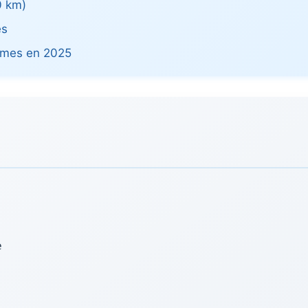
 km)
és
imes en 2025
e