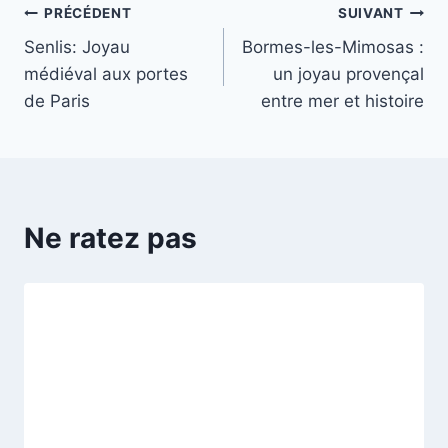
Navigation
PRÉCÉDENT
SUIVANT
Senlis: Joyau
Bormes-les-Mimosas :
de
médiéval aux portes
un joyau provençal
l’article
de Paris
entre mer et histoire
Ne ratez pas