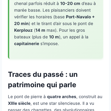
chenal parfois réduit à
10-20 cm
d’eau à
marée basse. Les plaisanciers doivent
vérifier les horaires (base
Port-Navalo +
20 min
) et le tirant d’air sous le pont de
Kerplouz
(
14 m
max). Pour les gros
bateaux (plus de
10 m
), un appel à la
capitainerie
s’impose.
Traces du passé : un
patrimoine qui parle
Le pont de pierre à
quatre arches
, construit au
XIIIe siècle
, est une star silencieuse. Il a vu
passer des charrettes, des révolutionnaires