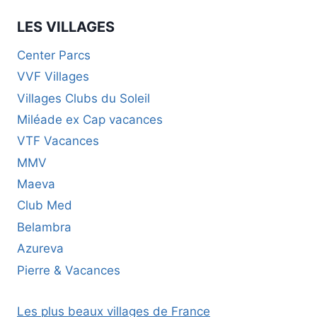
PROVENCE-
ALPES-
LES VILLAGES
CÔTE
D’AZUR
Center Parcs
VVF Villages
Villages Clubs du Soleil
Miléade ex Cap vacances
VTF Vacances
MMV
Maeva
Club Med
Belambra
Azureva
Pierre & Vacances
Les plus beaux villages de France