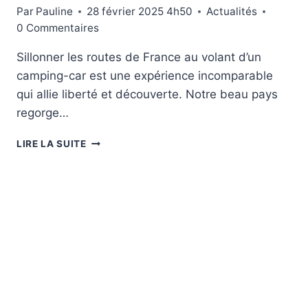
Par
Pauline
28 février 2025 4h50
Actualités
0 Commentaires
Sillonner les routes de France au volant d’un
camping-car est une expérience incomparable
qui allie liberté et découverte. Notre beau pays
regorge…
ROAD
LIRE LA SUITE
TRIP
EN
CAMPING-
CAR
:
7
ÉTAPES
INOUBLIABLES
À
DÉCOUVRIR
EN