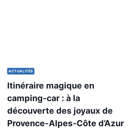
VOUS
EMMÈNE
À
LA
DÉCOUVERTE
DES
PLUS
BEAUX
CHÂTEAUX
DE
LA
ACTUALITÉS
VALLÉE
DE
Itinéraire magique en
LA
LOIRE
camping-car : à la
découverte des joyaux de
Provence-Alpes-Côte d’Azur