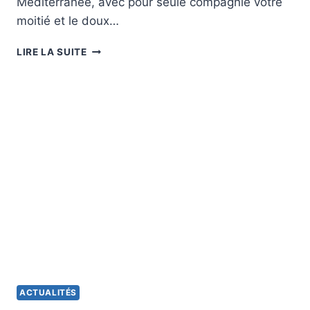
Méditerranée, avec pour seule compagnie votre
moitié et le doux…
CET
LIRE LA SUITE
ITINÉRAIRE
EN
CAMPING-
CAR
LONGE
LA
MÉDITERRANÉE
ET
PROMET
UN
ROAD
TRIP
ROMANTIQUE
INOUBLIABLE
ACTUALITÉS