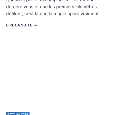
derrière vous et que les premiers kilomètres
défilent, c’est là que la magie opère vraiment….
VOYAGE
LIRE LA SUITE
EN
FAMILLE
EN
CAMPING-
CAR
:
NOS
ASTUCES
SIMPLES
ET
EFFICACES
POUR
UN
SÉJOUR
RÉUSSI
ET
ACTUALITÉS