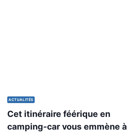
EN
CAMPING-
CAR
À
TRAVERS
LA
BOURGOGNE-
FRANCHE-
COMTÉ
:
UN
VOYAGE
INOUBLIABLE
AU
CŒUR
ACTUALITÉS
DES
TERROIRS
Cet itinéraire féérique en
camping-car vous emmène à