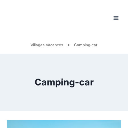
Aller
au
contenu
Villages Vacances
>
Camping-car
Camping-car