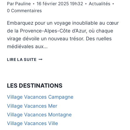
Par
Pauline
16 février 2025 19h32
Actualités
0 Commentaires
Embarquez pour un voyage inoubliable au cœur
de la Provence-Alpes-Côte d’Azur, où chaque
virage dévoile un nouveau trésor. Des ruelles
médiévales aux…
ITINÉRAIRE
LIRE LA SUITE
MAGIQUE
EN
CAMPING-
CAR
LES DESTINATIONS
:
À
Village Vacances Campagne
LA
Village Vacances Mer
DÉCOUVERTE
DES
Village Vacances Montagne
JOYAUX
Village Vacances Ville
DE