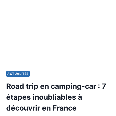
TRAVERS
L’ARDÈCHE
:
CE
ROAD
TRIP
RÉVÈLE
LES
TRÉSORS
CACHÉS
DE
LA
RÉGION
ACTUALITÉS
Road trip en camping-car : 7
étapes inoubliables à
découvrir en France