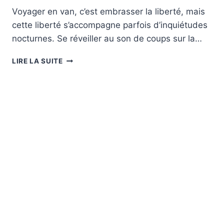
Voyager en van, c’est embrasser la liberté, mais
cette liberté s’accompagne parfois d’inquiétudes
nocturnes. Se réveiller au son de coups sur la…
OÙ
LIRE LA SUITE
GARER
SON
VAN
SANS
SE
FAIRE
VIRER
À
3H
DU
MATIN
?